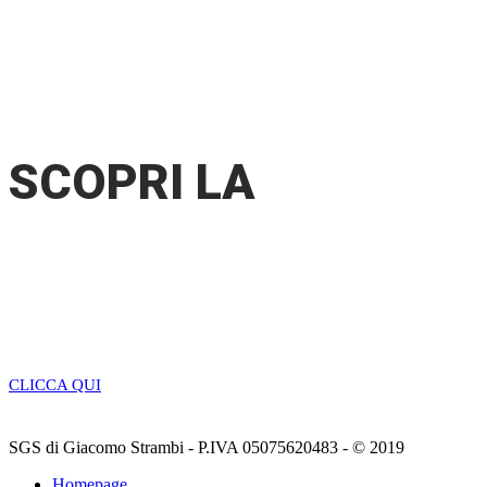
SEI MEMBRO DI SEH HOTELS O
FEDERALBERGHI TOSCANA?
SCOPRI LA
PROMOZIONE
HOTELS
CLICCA QUI
SGS di Giacomo Strambi - P.IVA 05075620483 - © 2019
Homepage