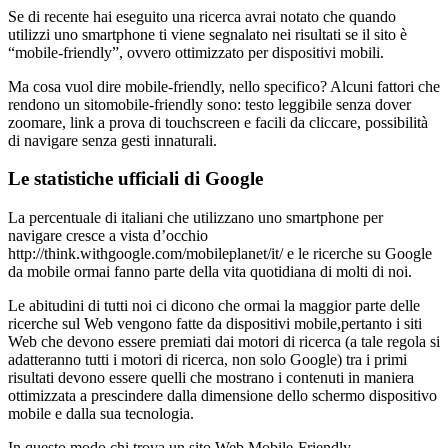
Se di recente hai eseguito una ricerca avrai notato che quando
utilizzi uno smartphone ti viene segnalato nei risultati se il sito è
“mobile-friendly”, ovvero ottimizzato per dispositivi mobili.
Ma cosa vuol dire mobile-friendly, nello specifico? Alcuni fattori che
rendono un sitomobile-friendly sono: testo leggibile senza dover
zoomare, link a prova di touchscreen e facili da cliccare, possibilità
di navigare senza gesti innaturali.
Le statistiche ufficiali di Google
La percentuale di italiani che utilizzano uno smartphone per
navigare cresce a vista d’occhio
http://think.withgoogle.com/mobileplanet/it/ e le ricerche su Google
da mobile ormai fanno parte della vita quotidiana di molti di noi.
Le abitudini di tutti noi ci dicono che ormai la maggior parte delle
ricerche sul Web vengono fatte da dispositivi mobile,pertanto i siti
Web che devono essere premiati dai motori di ricerca (a tale regola si
adatteranno tutti i motori di ricerca, non solo Google) tra i primi
risultati devono essere quelli che mostrano i contenuti in maniera
ottimizzata a prescindere dalla dimensione dello schermo dispositivo
mobile e dalla sua tecnologia.
In questo modo chi trova un sito Web Mobile-Friendly,